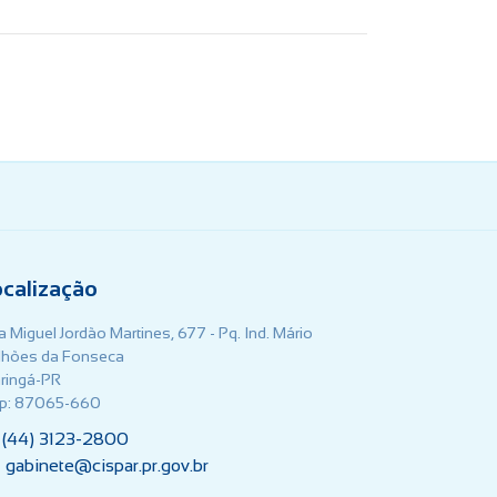
ocalização
 Miguel Jordão Martines, 677 - Pq. Ind. Mário
lhões da Fonseca
ringá-PR
p: 87065-660
(44) 3123-2800
gabinete@cispar.pr.gov.br