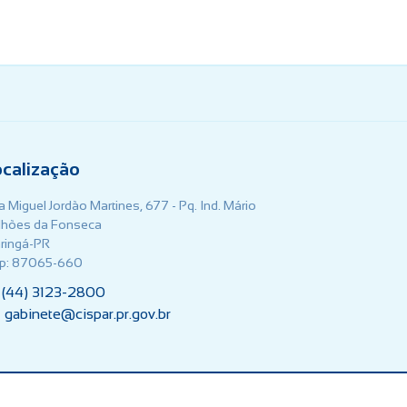
ocalização
 Miguel Jordão Martines, 677 - Pq. Ind. Mário
lhões da Fonseca
ringá-PR
p: 87065-660
(44) 3123-2800
gabinete@cispar.pr.gov.br
ido por: