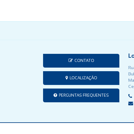
L
CONTATO
Rua
Bu
LOCALIZAÇÃO
Ma
Ce
PERGUNTAS FREQUENTES
AR - Consórcio Intermunicipal de Saneamento do Paraná | Desenvolv