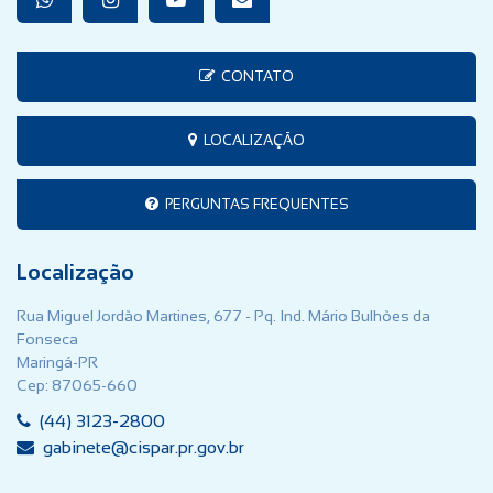
CONTATO
LOCALIZAÇÃO
PERGUNTAS FREQUENTES
Localização
Rua Miguel Jordão Martines, 677 - Pq. Ind. Mário Bulhões da
Fonseca
Maringá-PR
Cep: 87065-660
(44) 3123-2800
gabinete@cispar.pr.gov.br