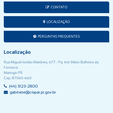
CONTATO
LOCALIZAÇÃO
PERGUNTAS FREQUENTES
Localização
Rua Miguel Jordão Martines, 677 - Pq. Ind. Mário Bulhões da
Fonseca
Maringá-PR
Cep: 87065-660
(44) 3123-2800
gabinete@cispar.pr.gov.br