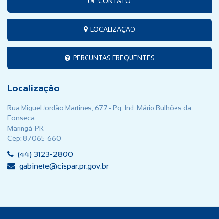
CONTATO
LOCALIZAÇÃO
PERGUNTAS FREQUENTES
Localização
Rua Miguel Jordão Martines, 677 - Pq. Ind. Mário Bulhões da
Fonseca
Maringá-PR
Cep: 87065-660
(44) 3123-2800
gabinete@cispar.pr.gov.br