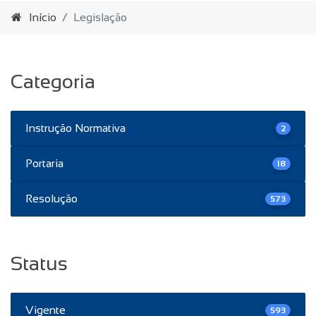
Início
Legislação
Categoria
Instrução Normativa
2
Portaria
18
Resolução
573
Status
Vigente
593